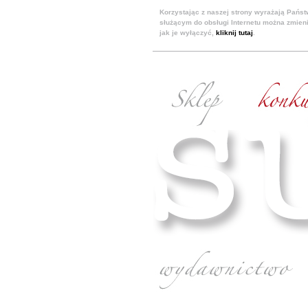
Korzystając z naszej strony wyrażają Pańs
służącym do obsługi Internetu można zmieni
jak je wyłączyć,
kliknij tutaj
.