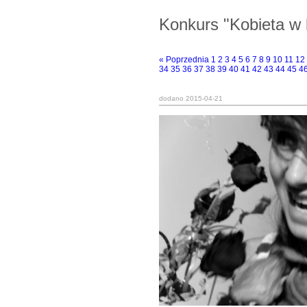
Konkurs "Kobieta w 
« Poprzednia
1
2
3
4
5
6
7
8
9
10
11
12
34
35
36
37
38
39
40
41
42
43
44
45
4
dodano 2015-04-21