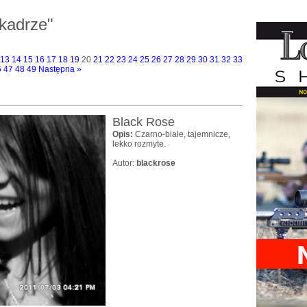
kadrze"
13
14
15
16
17
18
19
20
21
22
23
24
25
26
27
28
29
30
31
32
33
6
47
48
49
Następna »
Black Rose
Opis:
Czarno-białe, tajemnicze,
lekko rozmyte.
Autor:
blackrose