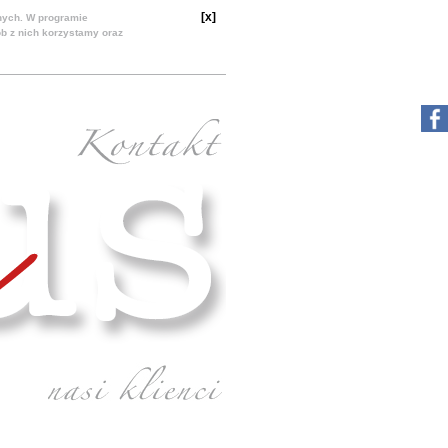
[x]
nych. W programie
ób z nich korzystamy oraz