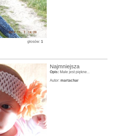
głosów:
1
Najmniejsza
Opis:
Małe jest piękne...
Autor:
martachar