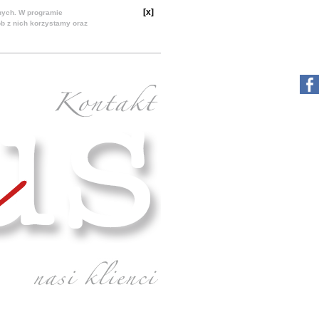
[x]
nych. W programie
ób z nich korzystamy oraz