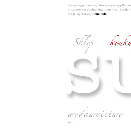
Korzystając z naszej strony wyrażają Pańs
służącym do obsługi Internetu można zmieni
jak je wyłączyć,
kliknij tutaj
.