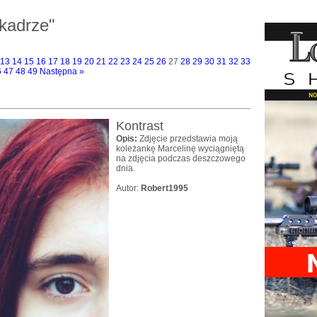
kadrze"
13
14
15
16
17
18
19
20
21
22
23
24
25
26
27
28
29
30
31
32
33
6
47
48
49
Następna »
Kontrast
Opis:
Zdjęcie przedstawia moją
koleżankę Marcelinę wyciągniętą
na zdjęcia podczas deszczowego
dnia.
Autor:
Robert1995