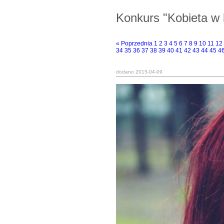
Konkurs "Kobieta w 
« Poprzednia
1
2
3
4
5
6
7
8
9
10
11
12
34
35
36
37
38
39
40
41
42
43
44
45
4
dodano 2015-04-09