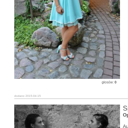
głosów:
0
dodano 2015-04-15
S
Op
Au