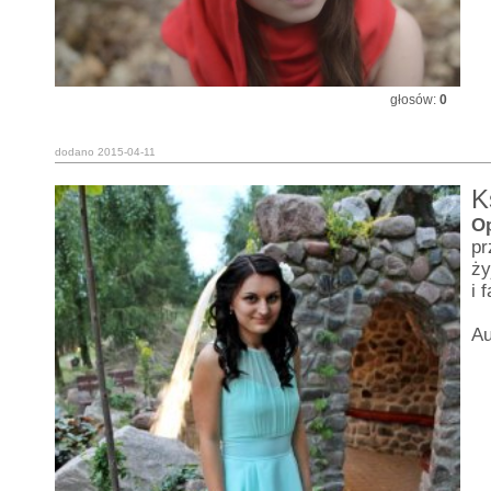
głosów:
0
dodano 2015-04-11
K
O
pr
ży
i 
Au