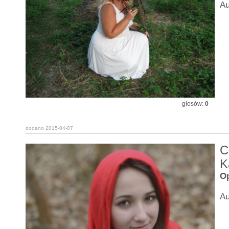
Au
głosów:
0
dodano 2015-04-07
C
K
O
Au