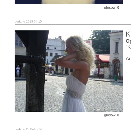
głosów:
0
dodano 2015-04-15
K
O
"K
Au
głosów:
0
dodano 2015-03-14