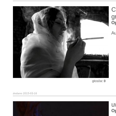
C
g
Op
Au
głosów:
0
dodano 2015-03-16
u
Op