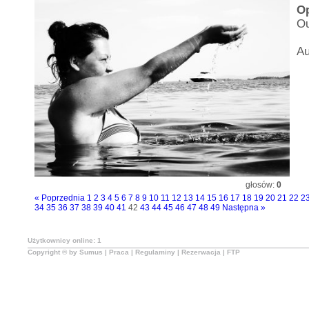
O
Ou
Au
głosów:
0
« Poprzednia
1
2
3
4
5
6
7
8
9
10
11
12
13
14
15
16
17
18
19
20
21
22
2
34
35
36
37
38
39
40
41
42
43
44
45
46
47
48
49
Następna »
Użytkownicy online: 1
Copyright ® by Sumus |
Praca
|
Regulaminy
|
Rezerwacja
|
FTP