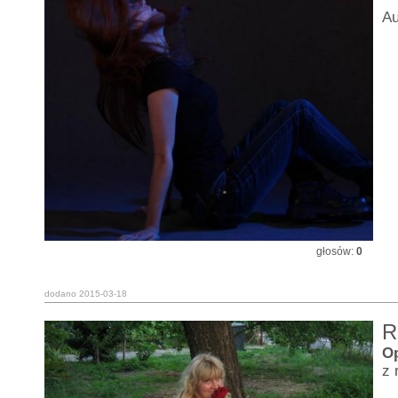
Au
głosów:
0
dodano 2015-03-18
R
O
z 