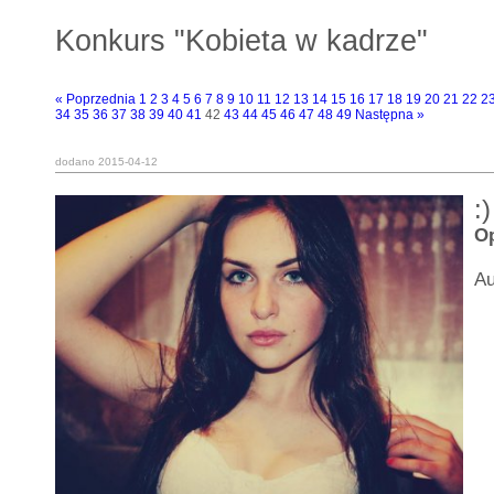
Konkurs "Kobieta w kadrze"
« Poprzednia
1
2
3
4
5
6
7
8
9
10
11
12
13
14
15
16
17
18
19
20
21
22
2
34
35
36
37
38
39
40
41
42
43
44
45
46
47
48
49
Następna »
dodano 2015-04-12
:)
O
Au