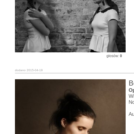
głosów:
0
dodano 2015-04-19
B
O
Wi
N
Au