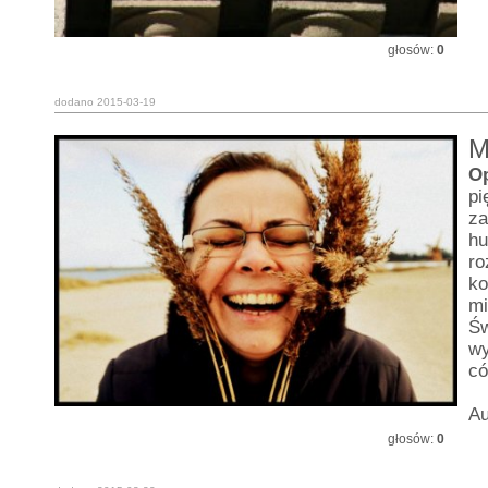
głosów:
0
dodano 2015-03-19
M
O
pi
za
hu
ro
ko
mi
Św
wy
có
Au
głosów:
0