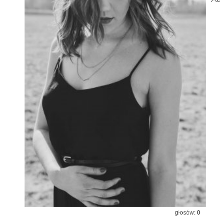
głosów:
0