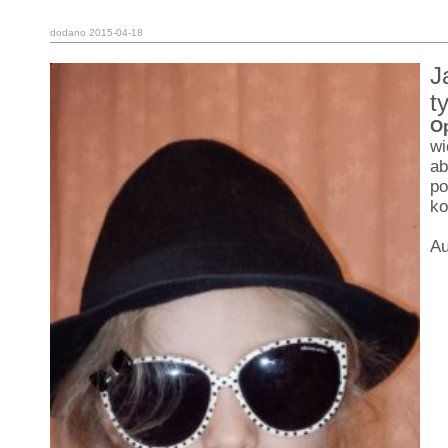
dodano 2015-04-18
J
t
O
wi
ab
po
ko
Au