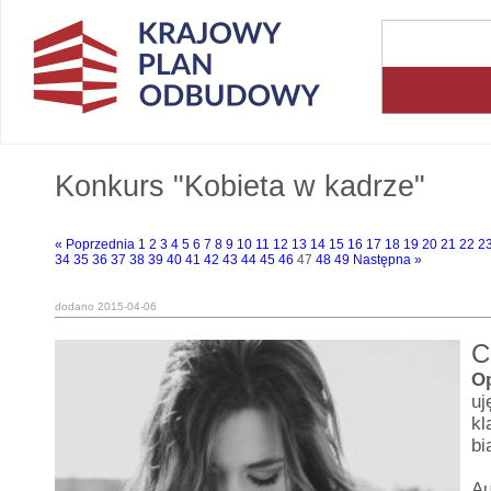
Konkurs "Kobieta w kadrze"
« Poprzednia
1
2
3
4
5
6
7
8
9
10
11
12
13
14
15
16
17
18
19
20
21
22
2
34
35
36
37
38
39
40
41
42
43
44
45
46
47
48
49
Następna »
dodano 2015-04-06
C
O
uj
kl
bi
Au