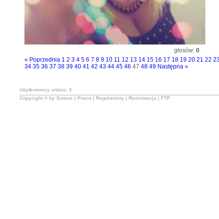
głosów:
0
« Poprzednia
1
2
3
4
5
6
7
8
9
10
11
12
13
14
15
16
17
18
19
20
21
22
2
34
35
36
37
38
39
40
41
42
43
44
45
46
47
48
49
Następna »
Użytkownicy online: 3
Copyright ® by Sumus |
Praca
|
Regulaminy
|
Rezerwacja
|
FTP