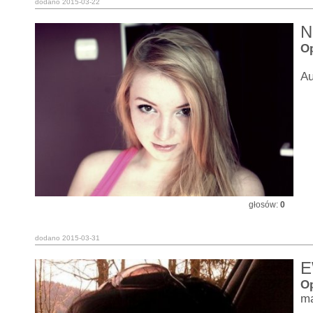
dodano 2015-03-22
N
Op
Au
głosów:
0
dodano 2015-03-31
E
O
ma