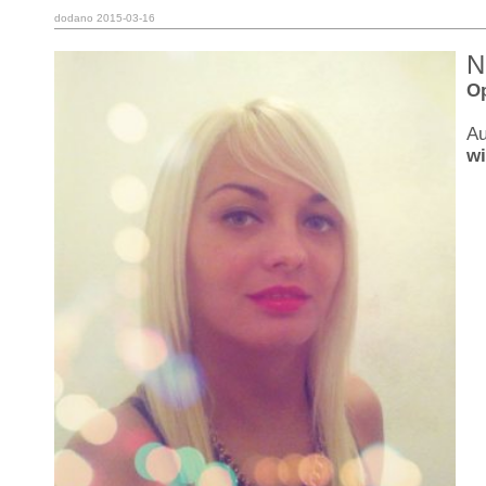
dodano 2015-03-16
N
Op
Au
w