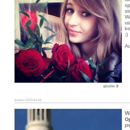
sp
st
Wa
us
ko
;)
Au
głosów:
0
dodano 2015-04-20
w
O
pi