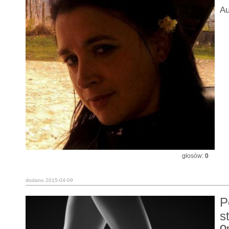
Au
głosów:
0
dodano 2015-04-09
P
s
Op