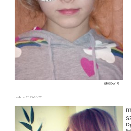
głosów:
0
dodano 2015-03-22
m
s
O
tw