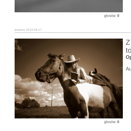
głosów:
0
dodano 2015-04-17
Z
t
Op
Au
głosów:
0