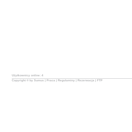
Użytkownicy online: 4
Copyright ® by Sumus |
Praca
|
Regulaminy
|
Rezerwacja
|
FTP